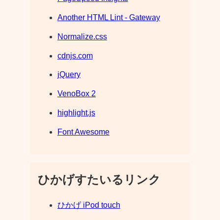
Another HTML Lint - Gateway
Normalize.css
cdnjs.com
jQuery
VenoBox 2
highlight.js
Font Awesome
ひかげすたいるリンク
ひかげ iPod touch