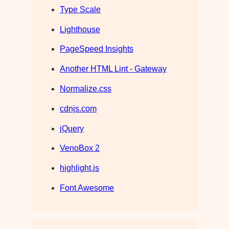
Type Scale
Lighthouse
PageSpeed Insights
Another HTML Lint - Gateway
Normalize.css
cdnjs.com
jQuery
VenoBox 2
highlight.js
Font Awesome