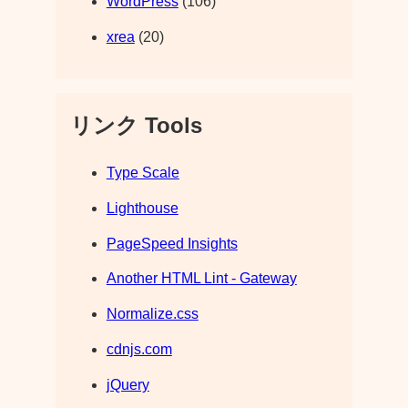
WordPress
(106)
xrea
(20)
リンク Tools
Type Scale
Lighthouse
PageSpeed Insights
Another HTML Lint - Gateway
Normalize.css
cdnjs.com
jQuery