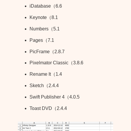
iDatabase（6.6
Keynote（8.1
Numbers（5.1
Pages（7.1
PicFrame（2.8.7
Pixelmator Classic（3.8.6
Rename It（1.4
Sketch（2.4.4
Swift Publisher 4（4.0.5
Toast DVD（2.4.4