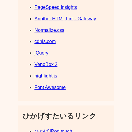
PageSpeed Insights
Another HTML Lint - Gateway
Normalize.css
cdnjs.com
jQuery
VenoBox 2
highlight.js
Font Awesome
ひかげすたいるリンク
ひかげ iPod touch