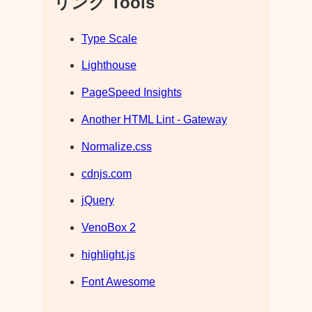
リンク Tools
Type Scale
Lighthouse
PageSpeed Insights
Another HTML Lint - Gateway
Normalize.css
cdnjs.com
jQuery
VenoBox 2
highlight.js
Font Awesome