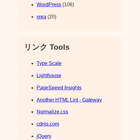
WordPress
(106)
xrea
(20)
リンク Tools
Type Scale
Lighthouse
PageSpeed Insights
Another HTML Lint - Gateway
Normalize.css
cdnjs.com
jQuery