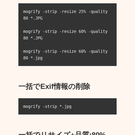
mogrify -strip -resize 25% -quality 
80 *.JPG

mogrify -strip -resize 60% -quality 
80 *.JPG

mogrify -strip -resize 60% -quality 
80 *.jpg
一括でExif情報の削除
mogrify -strip *.jpg
一括でリサイズ+品質:80%