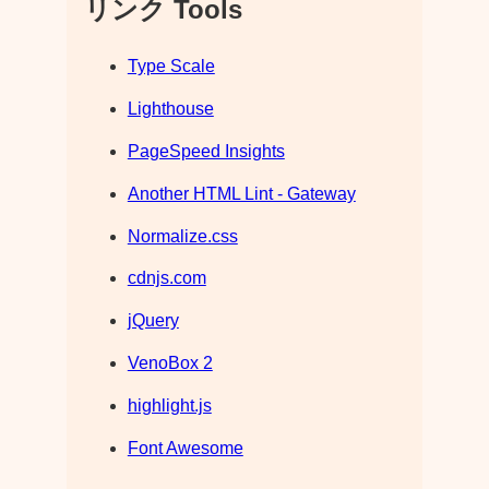
リンク Tools
Type Scale
Lighthouse
PageSpeed Insights
Another HTML Lint - Gateway
Normalize.css
cdnjs.com
jQuery
VenoBox 2
highlight.js
Font Awesome