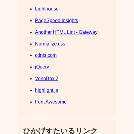
Lighthouse
PageSpeed Insights
Another HTML Lint - Gateway
Normalize.css
cdnjs.com
jQuery
VenoBox 2
highlight.js
Font Awesome
ひかげすたいるリンク