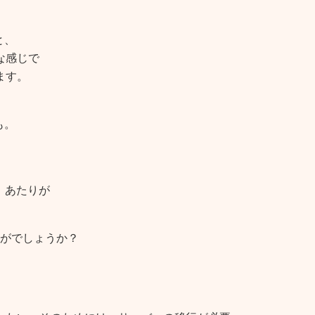
。
と、
な感じで
ます。
も。
」あたりが
かがでしょうか？