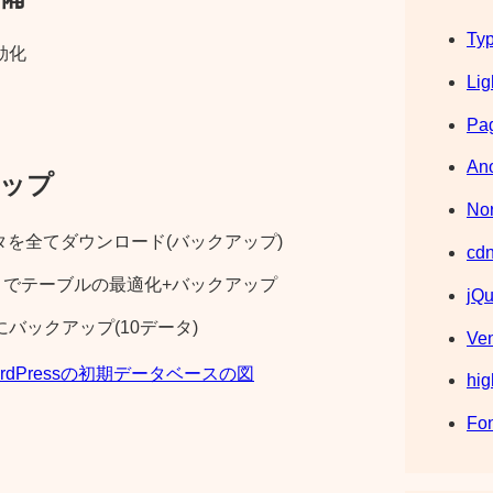
Typ
効化
Lig
Pag
Ano
ップ
Nor
タを全てダウンロード(バックアップ)
cdn
min でテーブルの最適化+バックアップ
jQu
バックアップ(10データ)
Ve
ordPressの初期データベースの図
hig
Fo