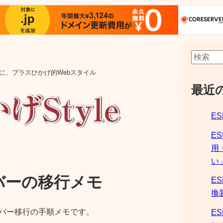
aの他に、プラスひかげ的Webスタイル
最近
ES
E
用
い
バーの移行メモ
ES
換
ーバー移行の手順メモです。
ES