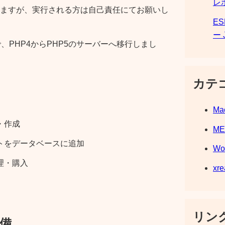
レ
ますが、実行される方は自己責任にてお願いし
E
ー 
2.3で、PHP4からPHP5のサーバーへ移行しまし
カテ
Ma
・作成
M
トをデータベースに追加
Wo
理・購入
xre
リンク
備