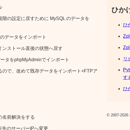
ル
ひか
階の設定に戻すために MySQL のデータを
ひか
Zo
SQL のデータをインポート
Zo
インストール直後の状態へ戻す
リ
ータをphpMyAdminでインポート
Py
ので、改めて既存データをインポート+FTPア
す
ひか
© 2007-2026 
の名前解決をする
行先のサーバーIPへ変更