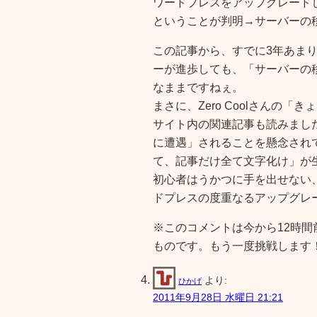
ワードプレスをアップグレード
ということが判明→サーバーの
この記事から、すでに3年あま
ーが進歩しても、「サーバーの
なままですねぇ。
まさに、Zero Coolさんの「
サイト内の関連記事も読みまし
に遭遇」されることを懸念され
て、記事だけ全て文字化け」が
初心者はうかつに手を出せない
ドプレスの度重なるアップグレ
※このコメントは今から12時
ものです。もう一度挑戦します
より:
ひかげ
2011年9月28日 水曜日 21:21