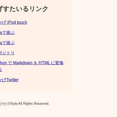
げすたいるリンク
げ iPod touch
laで遊ぶ
laで遊ぶ
ポジトリ
thon で Markdown を HTML に変換
る
げTwitter
ひかげStyle All Rights Reserved.