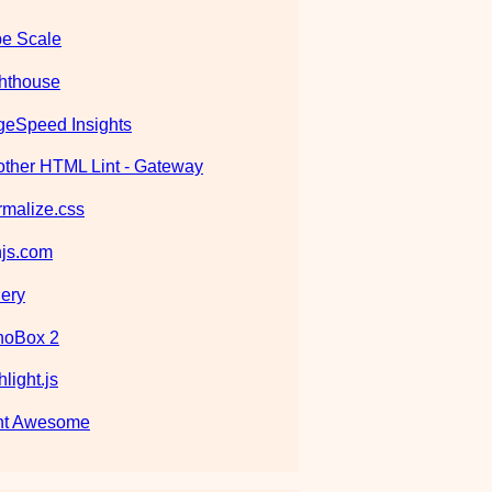
e Scale
hthouse
eSpeed Insights
ther HTML Lint - Gateway
malize.css
js.com
ery
noBox 2
hlight.js
nt Awesome