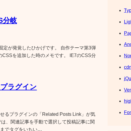
Typ
S分岐
Lig
Pag
Ano
の固定が発覚したひかげです。 自作テーマ第3弾
CSSを追加した時のメモです。 IE7のCSS分
Nor
cdn
jQu
のプラグイン
Ve
hig
Fo
グインの「Related Posts Link」が気
では、関連記事を手動で選択して投稿記事に関
までタグをいちい…