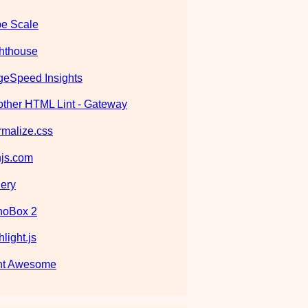
e Scale
hthouse
eSpeed Insights
ther HTML Lint - Gateway
malize.css
js.com
ery
noBox 2
hlight.js
nt Awesome