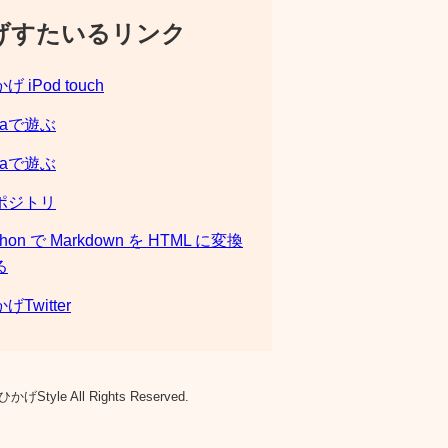
げすたいるリンク
げ iPod touch
laで遊ぶ
laで遊ぶ
ポジトリ
thon で Markdown を HTML に変換
る
げTwitter
ひかげStyle All Rights Reserved.