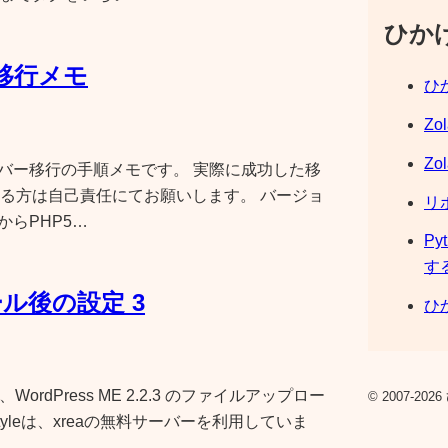
ひか
移行メモ
ひか
Zo
Zo
ーバー移行の手順メモです。 実際に成功した移
る方は自己責任にてお願いします。 バージョ
リ
P4からPHP5…
Py
す
ール後の設定 3
ひか
ordPress ME 2.2.3 のファイルアップロー
© 2007-2026 
yleは、xreaの無料サーバーを利用していま