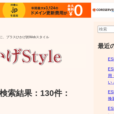
aの他に、プラスひかげ的Webスタイル
最近
ES
E
用
い
検索結果：130件：
ES
換
ES