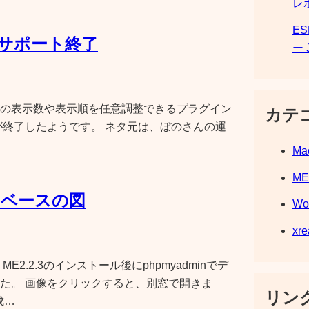
レ
E
ngのサポート終了
ー 
の表示数や表示順を任意調整できるプラグイン
カテ
のサポートが終了したようです。 ネタ元は、ぼのさんの運
Ma
M
ータベースの図
Wo
xre
2.2.3のインストール後にphpmyadminでデ
た。 画像をクリックすると、別窓で開きま
リンク
構成…