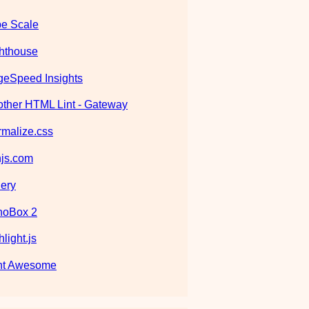
e Scale
hthouse
eSpeed Insights
ther HTML Lint - Gateway
malize.css
js.com
ery
noBox 2
hlight.js
nt Awesome