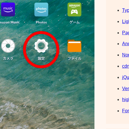
Typ
Lig
Pag
Ano
Nor
cdn
jQu
Ve
hig
Fo