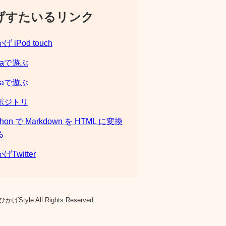
げすたいるリンク
げ iPod touch
laで遊ぶ
laで遊ぶ
ポジトリ
thon で Markdown を HTML に変換
る
げTwitter
ひかげStyle All Rights Reserved.