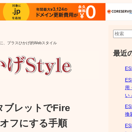
aの他に、プラスひかげ的Webスタイル
最近
ES
E
用
い
1) タブレットでFire
ES
換
通知をオフにする手順
ES