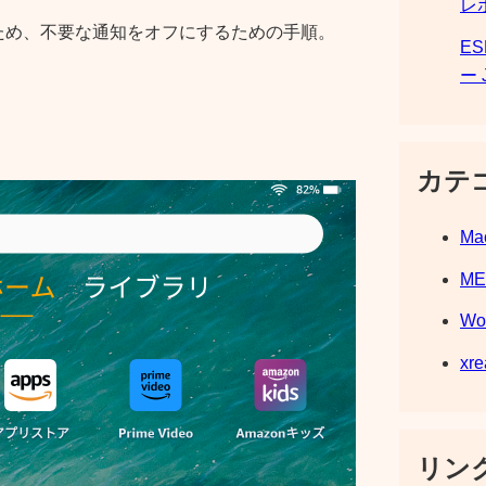
レ
ため、不要な通知をオフにするための手順。
E
ー 
カテ
Ma
M
Wo
xre
リンク