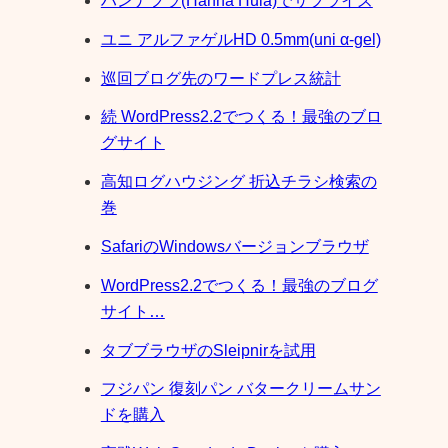
ハンナフラ(Hanna Hula)でサプライズ
ユニ アルファゲルHD 0.5mm(uni α-gel)
巡回ブログ先のワードプレス統計
続 WordPress2.2でつくる！最強のブロ
グサイト
高知ログハウジング 折込チラシ検索の
巻
SafariのWindowsバージョンブラウザ
WordPress2.2でつくる！最強のブログ
サイト…
タブブラウザのSleipnirを試用
フジパン 復刻パン バタークリームサン
ドを購入