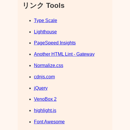
リンク Tools
Type Scale
Lighthouse
PageSpeed Insights
Another HTML Lint - Gateway
Normalize.css
cdnjs.com
jQuery
VenoBox 2
highlight.js
Font Awesome