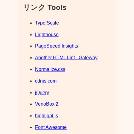
リンク Tools
Type Scale
Lighthouse
PageSpeed Insights
Another HTML Lint - Gateway
Normalize.css
cdnjs.com
jQuery
VenoBox 2
highlight.js
Font Awesome