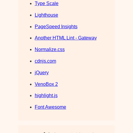
Type Scale
Lighthouse
PageSpeed Insights
Another HTML Lint - Gateway
Normalize.css
cdnjs.com
jQuery
VenoBox 2
highlight.js
Font Awesome