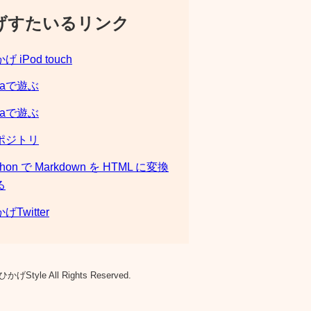
げすたいるリンク
げ iPod touch
laで遊ぶ
laで遊ぶ
ポジトリ
thon で Markdown を HTML に変換
る
げTwitter
ひかげStyle All Rights Reserved.