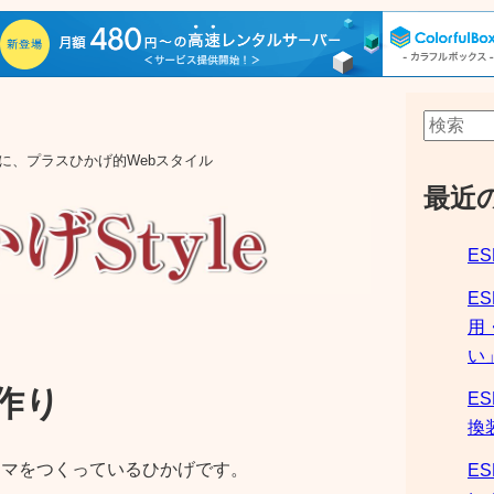
aの他に、プラスひかげ的Webスタイル
最近
ES
E
用
い
マ作り
ES
換
テーマをつくっているひかげです。
ES