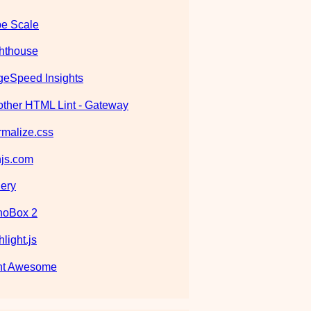
e Scale
hthouse
eSpeed Insights
ther HTML Lint - Gateway
malize.css
js.com
ery
noBox 2
hlight.js
nt Awesome