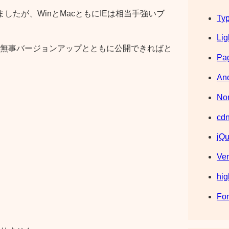
したが、WinとMacともにIEは相当手強いブ
Typ
Lig
無事バージョンアップとともに公開できればと
Pag
Ano
Nor
cdn
jQu
Ve
hig
Fo