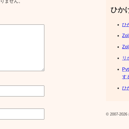
りません。
ひか
ひか
Zo
Zo
リ
Py
す
ひか
© 2007-2026 