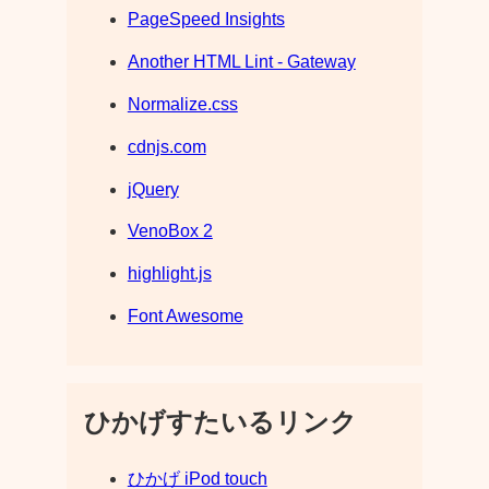
PageSpeed Insights
Another HTML Lint - Gateway
Normalize.css
cdnjs.com
jQuery
VenoBox 2
highlight.js
Font Awesome
ひかげすたいるリンク
ひかげ iPod touch