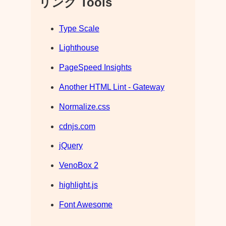
リンク Tools
Type Scale
Lighthouse
PageSpeed Insights
Another HTML Lint - Gateway
Normalize.css
cdnjs.com
jQuery
VenoBox 2
highlight.js
Font Awesome