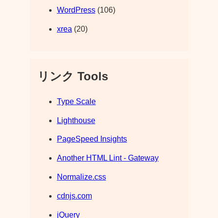
WordPress
(106)
xrea
(20)
リンク Tools
Type Scale
Lighthouse
PageSpeed Insights
Another HTML Lint - Gateway
Normalize.css
cdnjs.com
jQuery