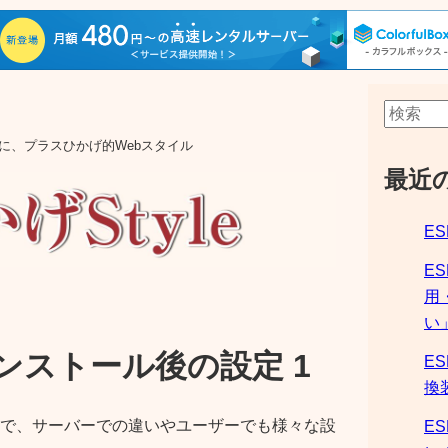
aの他に、プラスひかげ的Webスタイル
最近
ES
E
用
い
ンストール後の設定 1
ES
換
で、サーバーでの違いやユーザーでも様々な設
ES