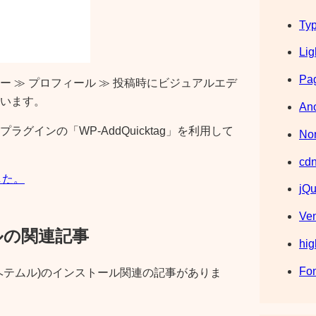
Typ
Lig
Pag
 ≫ プロフィール ≫ 投稿時にビジュアルエデ
います。
Ano
グインの「WP-AddQuicktag」を利用して
Nor
cdn
ました。
jQu
Ve
ールの関連記事
hig
Fo
(ヘテムル)のインストール関連の記事がありま