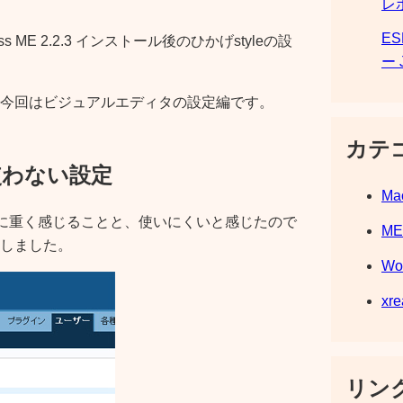
レ
E
s ME 2.2.3 インストール後のひかげstyleの設
ー 
今回はビジュアルエディタの設定編です。
カテ
使わない設定
Ma
個人的に重く感じることと、使いにくいと感じたので
M
しました。
Wo
xre
リンク