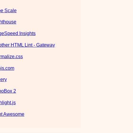
e Scale
hthouse
eSpeed Insights
ther HTML Lint - Gateway
malize.css
js.com
ery
noBox 2
hlight.js
nt Awesome