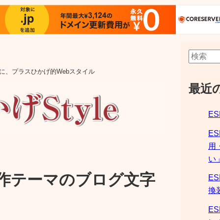
aの他に、プラスひかげ的Webスタイル
最近
ES
E
用
い
作テーマのブログ文字
ES
換
ES