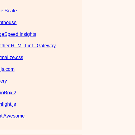
e Scale
hthouse
eSpeed Insights
ther HTML Lint - Gateway
malize.css
js.com
ery
noBox 2
hlight.js
nt Awesome