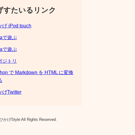
げすたいるリンク
げ iPod touch
laで遊ぶ
laで遊ぶ
ポジトリ
thon で Markdown を HTML に変換
る
げTwitter
ひかげStyle All Rights Reserved.