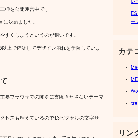
レ
三弾を公開運営中です。
E
ー 
x に決めました。
やすくしようというのが狙いです。
IE5以上で確認してデザイン崩れを予防していま
カテ
Ma
M
いて
Wo
主要ブラウザでの閲覧に支障きたさないテーマ
xre
クセスも増えているので13ピクセルの文字サ
リンク