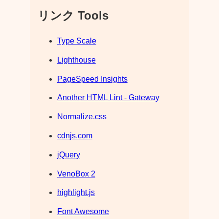
リンク Tools
Type Scale
Lighthouse
PageSpeed Insights
Another HTML Lint - Gateway
Normalize.css
cdnjs.com
jQuery
VenoBox 2
highlight.js
Font Awesome