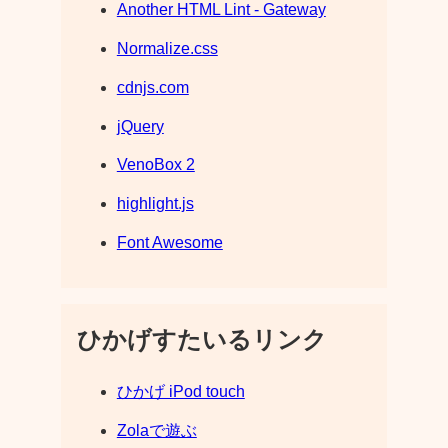
Another HTML Lint - Gateway
Normalize.css
cdnjs.com
jQuery
VenoBox 2
highlight.js
Font Awesome
ひかげすたいるリンク
ひかげ iPod touch
Zolaで遊ぶ