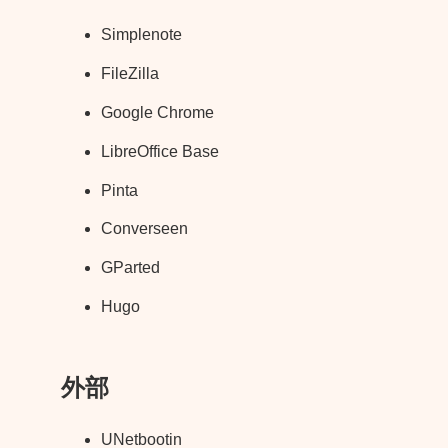
Simplenote
FileZilla
Google Chrome
LibreOffice Base
Pinta
Converseen
GParted
Hugo
外部
UNetbootin