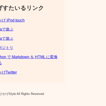
げすたいるリンク
げ iPod touch
laで遊ぶ
laで遊ぶ
ポジトリ
thon で Markdown を HTML に変換
る
げTwitter
ひかげStyle All Rights Reserved.