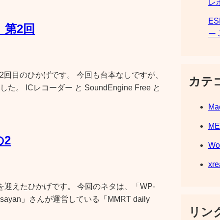
レ
E
 第2回
ー 
が第2回目のひかげです。 今回も台本なしですが、
カテ
Cレコーダー と SoundEngine Free と
Ma
M
2
Wo
xre
迎えたひかげです。 今回のネタは、「WP-
ayan」さんが運営している「MMRT daily
リンク