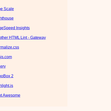
e Scale
hthouse
eSpeed Insights
ther HTML Lint - Gateway
malize.css
js.com
ery
noBox 2
hlight.js
nt Awesome