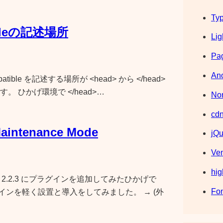
Typ
ibleの記述場所
Lig
Pag
Ano
tible を記述する場所が <head> から </head>
 ひかげ環境で </head>…
Nor
cdn
aintenance Mode
jQu
Ve
hig
ME 2.2.3 にプラグインを追加してみたひかげで
Fo
のプラグインを軽く設置と導入をしてみました。 → (外