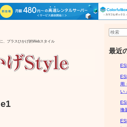
aの他に、プラスひかげ的Webスタイル
最近
ES
E
用
い
e1
ES
換
ES