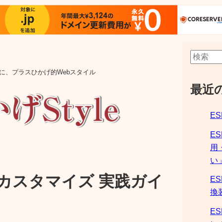
aの他に、プラスひかげ的Webスタイル
最近
ES
E
用
い
導入&カスタマイズ 実践ガイ
ES
換
ES