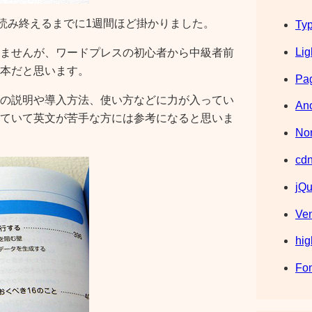
、読み終えるまでに1週間ほど掛かりました。
Typ
Lig
ませんが、ワードプレスの初心者から中級者前
本だと思います。
Pag
インの説明や導入方法、使い方などに力が入ってい
Ano
ていて英文が苦手な方には参考になると思いま
Nor
cdn
jQu
Ve
hig
Fo