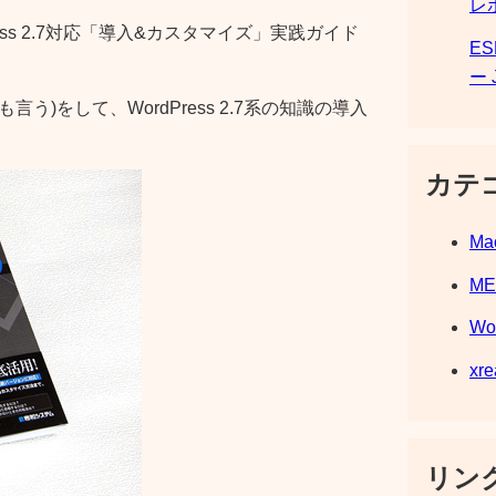
レ
ss 2.7対応「導入&カスタマイズ」実践ガイド
E
ー 
う)をして、WordPress 2.7系の知識の導入
カテ
Ma
M
Wo
xre
リンク