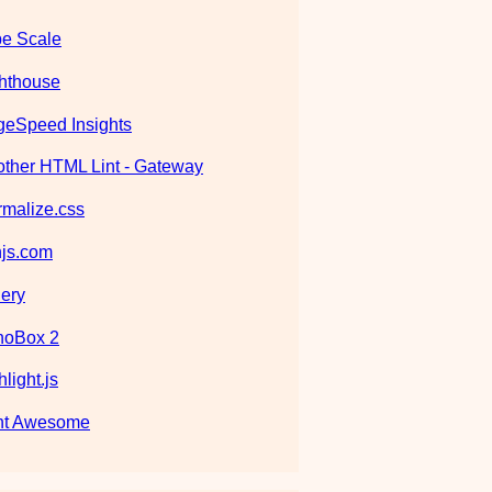
e Scale
hthouse
eSpeed Insights
ther HTML Lint - Gateway
malize.css
js.com
ery
noBox 2
hlight.js
nt Awesome