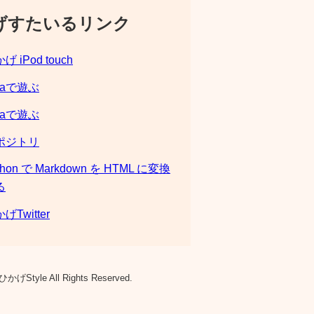
げすたいるリンク
げ iPod touch
laで遊ぶ
laで遊ぶ
ポジトリ
thon で Markdown を HTML に変換
る
げTwitter
ひかげStyle All Rights Reserved.