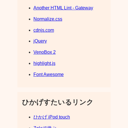
Another HTML Lint - Gateway
Normalize.css
cdnjs.com
jQuery
VenoBox 2
highlight.js
Font Awesome
ひかげすたいるリンク
ひかげ iPod touch