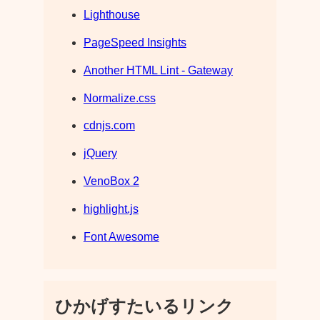
Lighthouse
PageSpeed Insights
Another HTML Lint - Gateway
Normalize.css
cdnjs.com
jQuery
VenoBox 2
highlight.js
Font Awesome
ひかげすたいるリンク