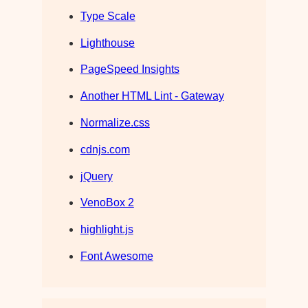
Type Scale
Lighthouse
PageSpeed Insights
Another HTML Lint - Gateway
Normalize.css
cdnjs.com
jQuery
VenoBox 2
highlight.js
Font Awesome