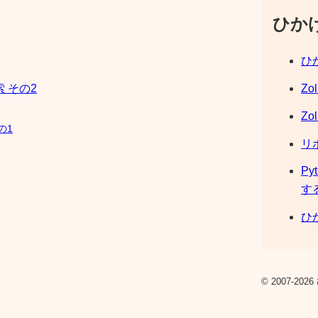
ひか
ひか
Zo
索 その2
Zo
の1
リ
Py
す
ひか
© 2007-2026 