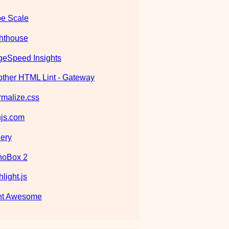
e Scale
hthouse
eSpeed Insights
ther HTML Lint - Gateway
malize.css
js.com
ery
noBox 2
hlight.js
nt Awesome