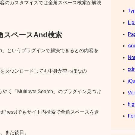
容のカスタマイズでは全角スペース検索が解決
Typ
Lig
3 全角スペースAnd検索
Pag
Ano
Search」というプラグインで解決できるとの内容を
Nor
cdn
をダウンロードしても中身が空っぽなの
jQu
Multibyte Search」のプラグイン見つけ
Ve
hig
dPress)でもサイト内検索で全角スペースを含
Fo
、また後日。