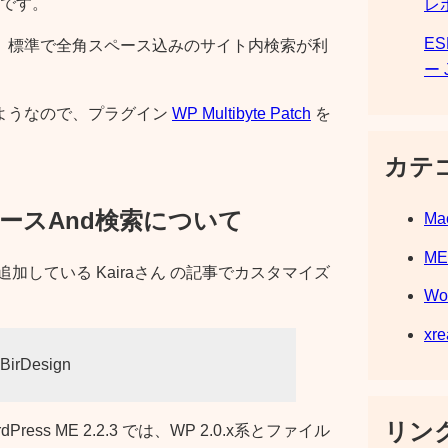
です。
レ
E
版では、標準で全角スペース込みのサイト内検索が利
ー 
ようなので、プラグイン
WP Multibyte Patch
を
カテ
角スペースAnd検索について
Ma
M
に追加している Kairaさん の記事でカスタマイズ
Wo
xre
rDesign
リンク
ss ME 2.2.3 では、WP 2.0.x系とファイル