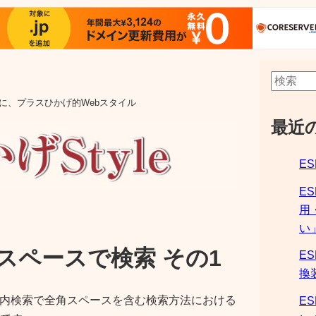
aの他に、プラスひかげ的Webスタイル
最近
ES
E
用
い
全角スペースで検索 その1
ES
換
サイト内検索で全角スペースを含む検索方法における
ES