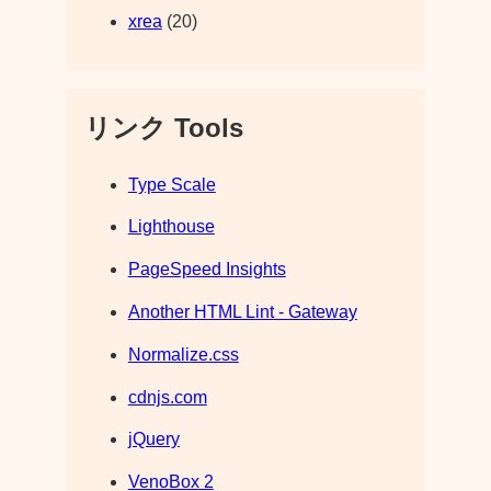
xrea
(20)
リンク Tools
Type Scale
Lighthouse
PageSpeed Insights
Another HTML Lint - Gateway
Normalize.css
cdnjs.com
jQuery
VenoBox 2