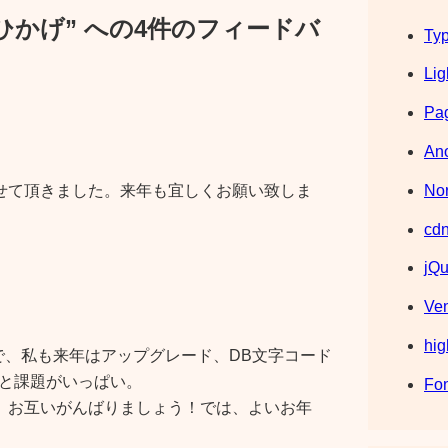
y ひかげ” への4件のフィードバ
Typ
Lig
Pag
Ano
Nor
せて頂きました。来年も宜しくお願い致しま
cdn
jQu
Ve
hig
ので、私も来年はアップグレード、DB文字コード
りと課題がいっぱい。
Fo
、お互いがんばりましょう！では、よいお年