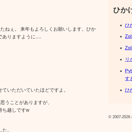
ひか
ひか
したねぇ。 来年もよろしくお願いします。ひか
Zo
でありますように….
Zo
リ
Py
。
す
ひか
せていただいていたほどですよ。
と思うことがありますが、
持ち越しですw
© 2007-2026 
した。