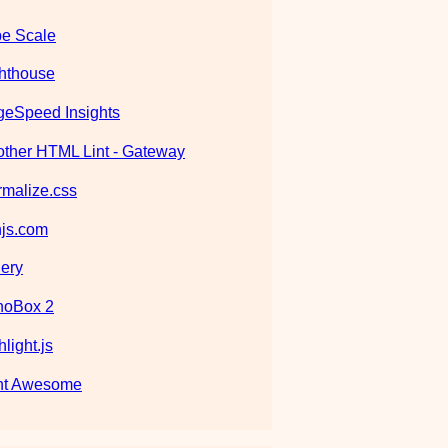
e Scale
hthouse
eSpeed Insights
ther HTML Lint - Gateway
malize.css
js.com
ery
noBox 2
hlight.js
nt Awesome