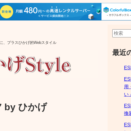
aの他に、プラスひかげ的Webスタイル
最近
ES
E
用
い
 by ひかげ
ES
換
ES