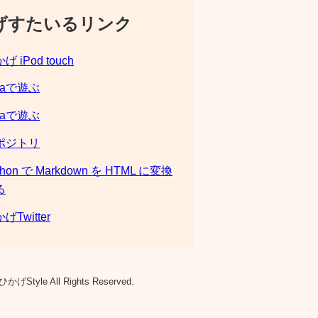
げすたいるリンク
げ iPod touch
laで遊ぶ
laで遊ぶ
ポジトリ
thon で Markdown を HTML に変換
る
げTwitter
ひかげStyle All Rights Reserved.