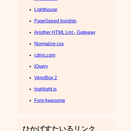
Lighthouse
PageSpeed Insights
Another HTML Lint - Gateway
Normalize.css
cdnjs.com
jQuery
VenoBox 2
highlight.js
Font Awesome
ひかげすたいるリンク