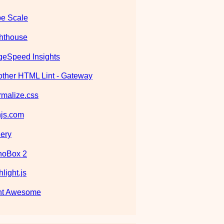
e Scale
hthouse
eSpeed Insights
ther HTML Lint - Gateway
malize.css
js.com
ery
noBox 2
hlight.js
nt Awesome