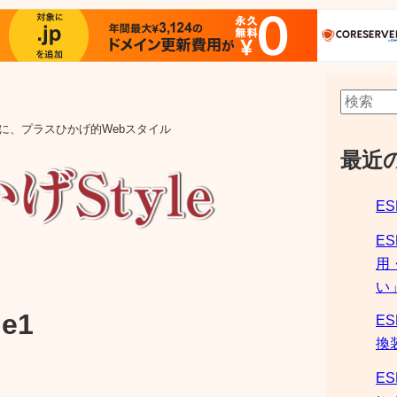
aの他に、プラスひかげ的Webスタイル
最近
ES
E
用
い
e1
ES
換
ES