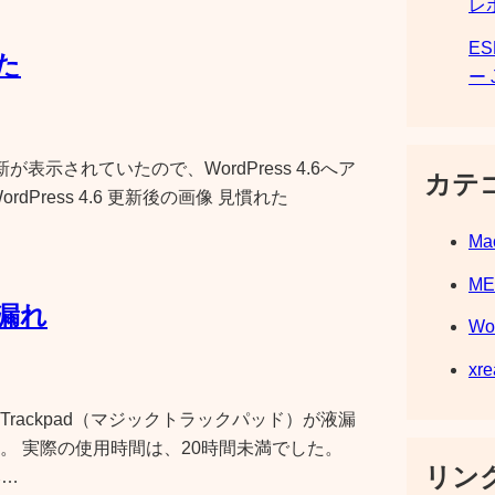
レ
E
した
ー 
更新が表示されていたので、WordPress 4.6へア
カテ
Press 4.6 更新後の画像 見慣れた
Ma
M
液漏れ
Wo
xre
c Trackpad（マジックトラックパッド）が液漏
。 実際の使用時間は、20時間未満でした。
リンク
み…