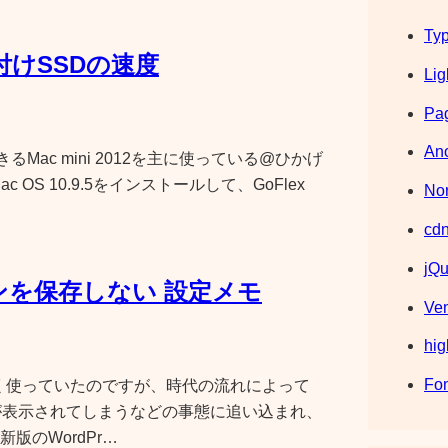
Typ
A 外付けSSDの速度
Lig
Pag
Ano
Mac mini 2012を主に使っている@ひかげ
にMac OS 10.9.5をインストールして、GoFlex
Nor
cdn
jQu
ンを保存しない 設定メモ
Ve
hig
Fo
.3 を長く使っていたのですが、時代の流れによって
が表示されてしまうなどの事態に追い込まれ、
版のWordPr…