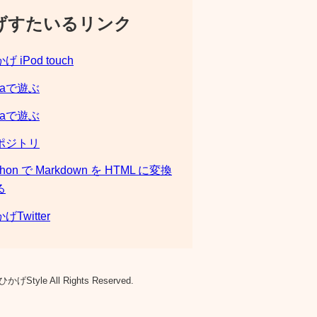
げすたいるリンク
げ iPod touch
laで遊ぶ
laで遊ぶ
ポジトリ
thon で Markdown を HTML に変換
る
げTwitter
ひかげStyle All Rights Reserved.