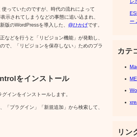
レ
.3 を長く使っていたのですが、時代の流れによって
E
が表示されてしまうなどの事態に追い込まれ、
ー 
のWordPressを導入した、
@ひかげ
です。
正などを行うと「リビジョン機能」が発動し、
ので、「リビジョンを保存しない」ためのプラ
カテ
Ma
Controlをインストール
M
Wo
というプラグインをインストールします。
xre
、「プラグイン」「新規追加」から検索して、
リンク