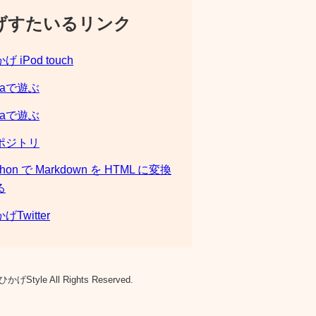
げすたいるリンク
げ iPod touch
laで遊ぶ
laで遊ぶ
ポジトリ
thon で Markdown を HTML に変換
る
げTwitter
ひかげStyle All Rights Reserved.