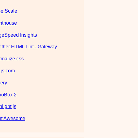
e Scale
hthouse
eSpeed Insights
ther HTML Lint - Gateway
malize.css
js.com
ery
noBox 2
hlight.js
nt Awesome