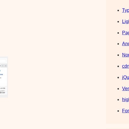
Typ
Lig
Pag
Ano
Nor
cdn
jQu
Ve
hig
Fo