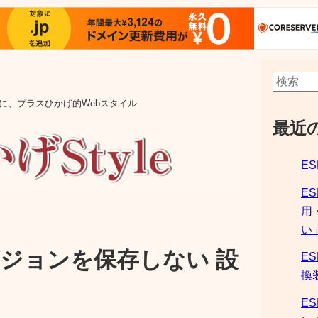
aの他に、プラスひかげ的Webスタイル
最近
ES
E
用
い
ビジョンを保存しない 設
ES
換
ES