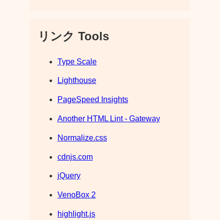
リンク Tools
Type Scale
Lighthouse
PageSpeed Insights
Another HTML Lint - Gateway
Normalize.css
cdnjs.com
jQuery
VenoBox 2
highlight.js