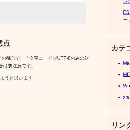
レ
E
ー 
注意点
カテ
関連の処理の都合で、「文字コードがUTF-8のみの対
Ma
場合は要注意です。
M
ようと思います。
Wo
xre
リンク