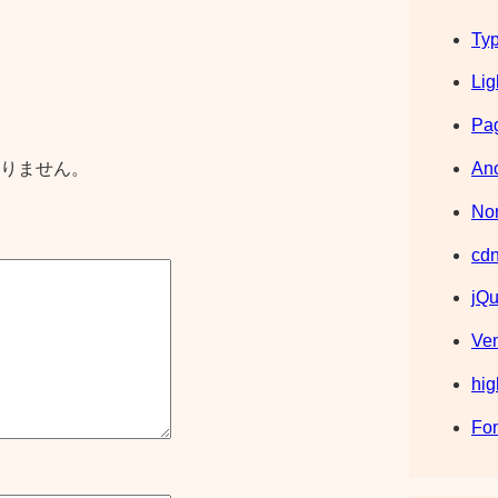
Typ
Lig
Pag
りません。
Ano
Nor
cdn
jQu
Ve
hig
Fo