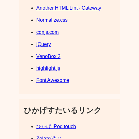
Another HTML Lint - Gateway
Normalize.css
cdnjs.com
jQuery
VenoBox 2
highlight.js
Font Awesome
ひかげすたいるリンク
ひかげ iPod touch
Zolaで遊ぶ