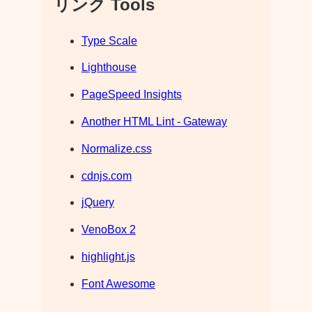
リンク Tools
Type Scale
Lighthouse
PageSpeed Insights
Another HTML Lint - Gateway
Normalize.css
cdnjs.com
jQuery
VenoBox 2
highlight.js
Font Awesome