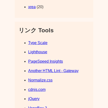
xrea
(20)
リンク Tools
Type Scale
Lighthouse
PageSpeed Insights
Another HTML Lint - Gateway
Normalize.css
cdnjs.com
jQuery