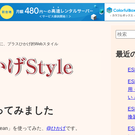
aの他に、プラスひかげ的Webスタイル
最近
ES
E
用
い
を使ってみました
ES
換
lean」を使ってみた、
@ひかげ
です。
ES