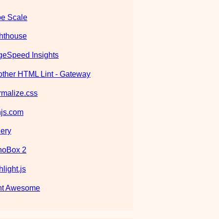
e Scale
hthouse
eSpeed Insights
ther HTML Lint - Gateway
malize.css
js.com
ery
noBox 2
hlight.js
nt Awesome