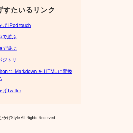
げすたいるリンク
げ iPod touch
laで遊ぶ
laで遊ぶ
ポジトリ
thon で Markdown を HTML に変換
る
げTwitter
ひかげStyle All Rights Reserved.