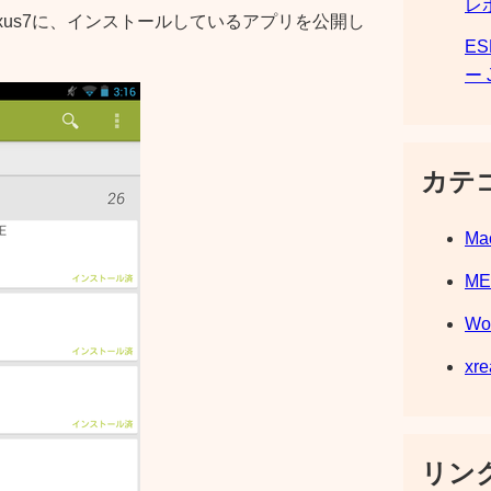
レ
exus7に、インストールしているアプリを公開し
E
ー 
カテ
Ma
M
Wo
xre
リンク