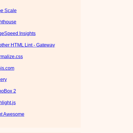
e Scale
hthouse
eSpeed Insights
ther HTML Lint - Gateway
malize.css
js.com
ery
noBox 2
hlight.js
nt Awesome