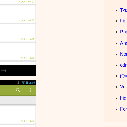
Typ
Lig
Pag
Ano
Nor
cdn
jQu
Ve
hig
Fo