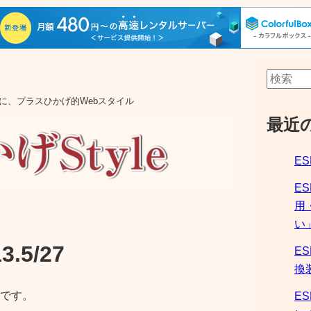
aの他に、プラスひかげ的Webスタイル
最近
ES
E
用
い
.5/27
ES
換
です。
ES