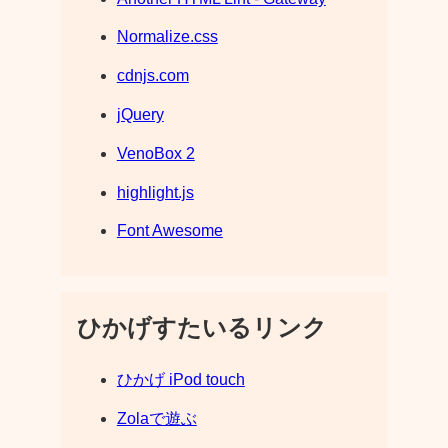
Normalize.css
cdnjs.com
jQuery
VenoBox 2
highlight.js
Font Awesome
ひかげすたいるリンク
ひかげ iPod touch
Zolaで遊ぶ