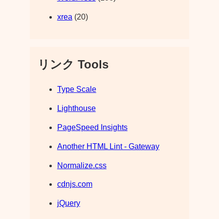
xrea
(20)
リンク Tools
Type Scale
Lighthouse
PageSpeed Insights
Another HTML Lint - Gateway
Normalize.css
cdnjs.com
jQuery