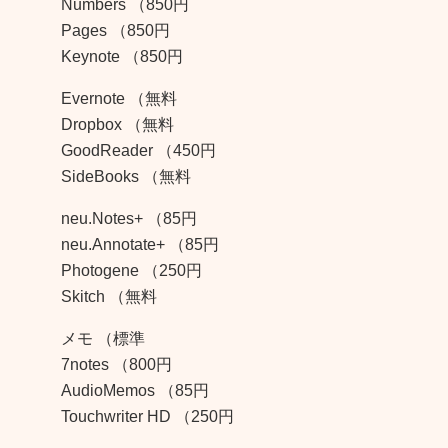
Numbers （850円
Pages （850円
Keynote （850円
Evernote （無料
Dropbox （無料
GoodReader （450円
SideBooks （無料
neu.Notes+ （85円
neu.Annotate+ （85円
Photogene （250円
Skitch （無料
メモ （標準
7notes （800円
AudioMemos （85円
Touchwriter HD （250円