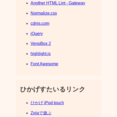
Another HTML Lint - Gateway
Normalize.css
cdnjs.com
jQuery
VenoBox 2
highlight.js
Font Awesome
ひかげすたいるリンク
ひかげ iPod touch
Zolaで遊ぶ