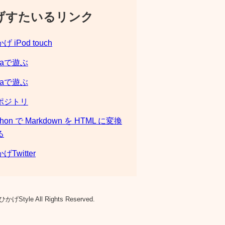
げすたいるリンク
げ iPod touch
laで遊ぶ
laで遊ぶ
ポジトリ
thon で Markdown を HTML に変換
る
げTwitter
ひかげStyle All Rights Reserved.