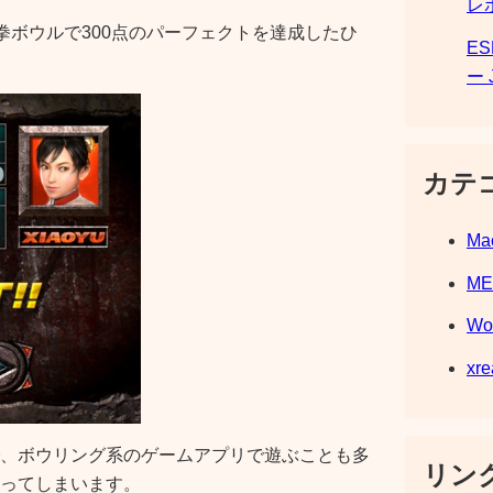
レ
鉄拳ボウルで300点のパーフェクトを達成したひ
E
ー 
カテ
Ma
M
Wo
xre
、ボウリング系のゲームアプリで遊ぶことも多
リンク
ってしまいます。