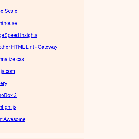
e Scale
hthouse
eSpeed Insights
ther HTML Lint - Gateway
malize.css
js.com
ery
noBox 2
hlight.js
nt Awesome