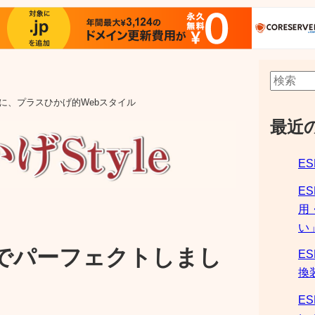
aの他に、プラスひかげ的Webスタイル
最近
ES
E
用
い
ウルでパーフェクトしまし
ES
換
ES