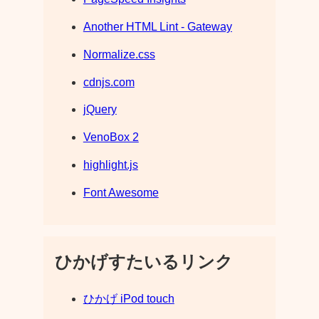
Another HTML Lint - Gateway
Normalize.css
cdnjs.com
jQuery
VenoBox 2
highlight.js
Font Awesome
ひかげすたいるリンク
ひかげ iPod touch