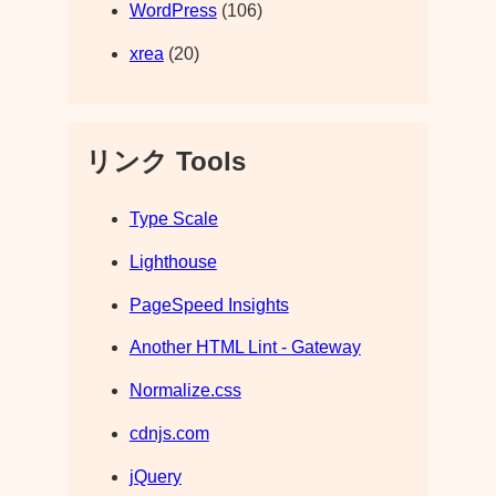
WordPress
(106)
xrea
(20)
リンク Tools
Type Scale
Lighthouse
PageSpeed Insights
Another HTML Lint - Gateway
Normalize.css
cdnjs.com
jQuery