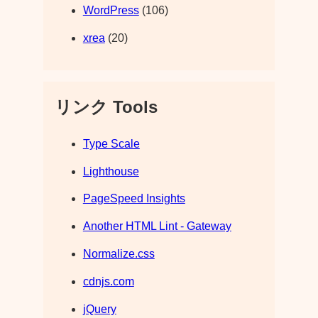
WordPress
(106)
xrea
(20)
リンク Tools
Type Scale
Lighthouse
PageSpeed Insights
Another HTML Lint - Gateway
Normalize.css
cdnjs.com
jQuery