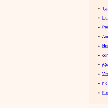
Typ
Lig
Pag
Ano
Nor
cdn
jQu
Ve
hig
Fo