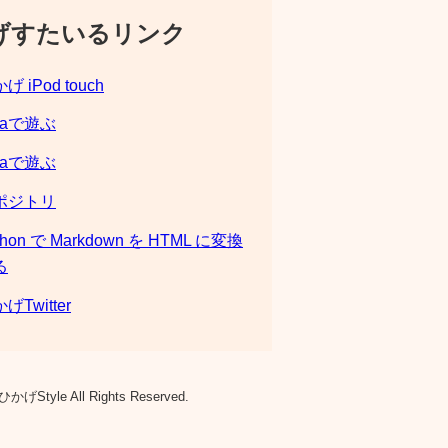
げすたいるリンク
げ iPod touch
laで遊ぶ
laで遊ぶ
ポジトリ
thon で Markdown を HTML に変換
る
げTwitter
ひかげStyle All Rights Reserved.