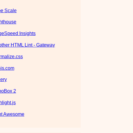
e Scale
hthouse
eSpeed Insights
ther HTML Lint - Gateway
malize.css
js.com
ery
noBox 2
hlight.js
nt Awesome