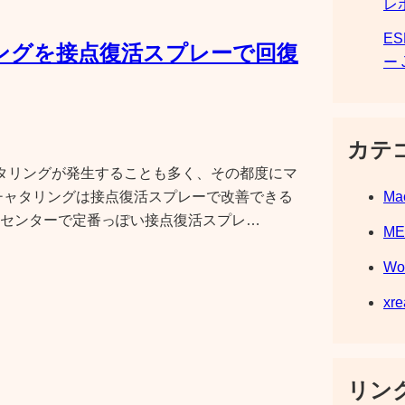
レ
E
リングを接点復活スプレーで回復
ー 
カテ
タリングが発生することも多く、その都度にマ
チャタリングは接点復活スプレーで改善できる
Ma
センターで定番っぽい接点復活スプレ…
M
Wo
xre
リンク