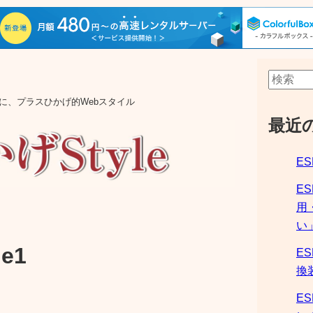
aの他に、プラスひかげ的Webスタイル
最近
ES
E
用
い
e1
ES
換
ES